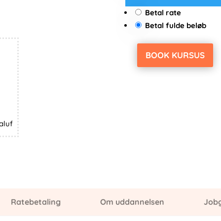
Betal rate
Betal fulde beløb
BOOK KURSUS
Bartenderuddannelse:
September
2028
antal
aluf
Ratebetaling
Om uddannelsen
Job