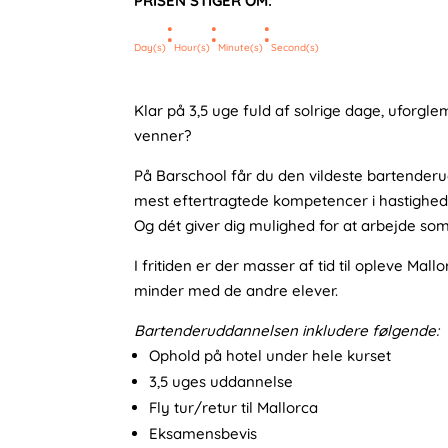
PRISEN STIGER OM:
var:
:
:
:
28.995,00 kr.
Day(s)
Hour(s)
Minute(s)
Second(s)
Klar på 3,5 uge fuld af solrige dage, uforg
venner?
På Barschool får du den vildeste bartender
mest eftertragtede kompetencer i hastighed
Og dét giver dig mulighed for at arbejde so
I fritiden er der masser af tid til opleve Mall
minder med de andre elever.
Bartenderuddannelsen inkludere følgende:
Ophold på hotel under hele kurset
3,5 uges uddannelse
Fly tur/retur til Mallorca
Eksamensbevis