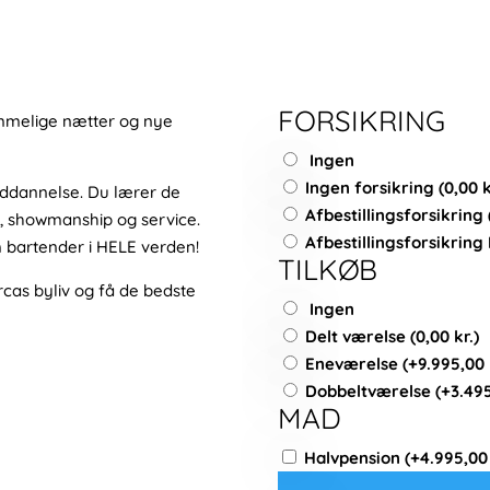
er:
.
16.995,00 kr..
FORSIKRING
lemmelige nætter og nye
Ingen
Ingen forsikring
(
0,00
k
uddannelse. Du lærer de
Afbestillingsforsikring
, showmanship og service.
Afbestillingsforsikring
m bartender i HELE verden!
TILKØB
orcas byliv og få de bedste
Ingen
Delt værelse
(
0,00
kr.
)
Eneværelse
(+
9.995,00
Dobbeltværelse
(+
3.49
MAD
Halvpension
(+
4.995,0