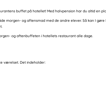
antens buffet på hotellet! Med halvpension har du altid en plan
både morgen- og aftensmad med de andre elever. Så kan I gøre k
t.
orgen- og aftenbuffeten i hotellets restaurant alle dage.
e værelset. Det indeholder: