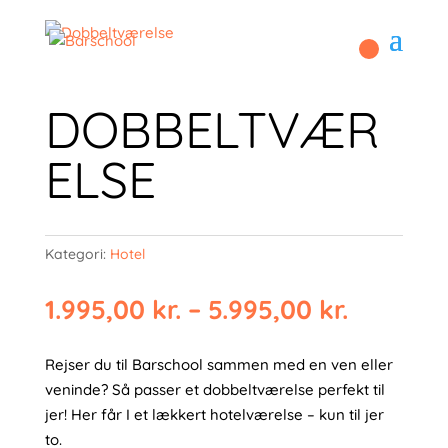
DOBBELTVÆR
ELSE
Kategori:
Hotel
Prisinte
1.995,00
kr.
–
5.995,00
kr.
1.995,00
til
Rejser du til Barschool sammen med en ven eller
5.995,00
veninde? Så passer et dobbeltværelse perfekt til
jer! Her får I et lækkert hotelværelse – kun til jer
to.