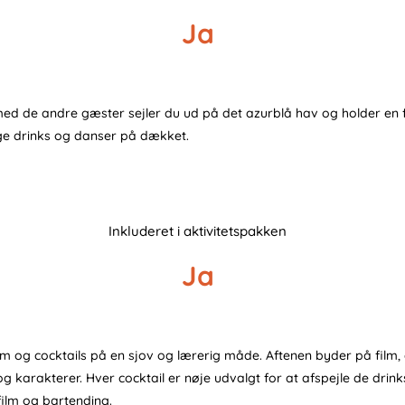
Ja
d de andre gæster sejler du ud på det azurblå hav og holder en fe
ge drinks og danser på dækket.
Inkluderet i aktivitetspakken
Ja
lm og cocktails på en sjov og lærerig måde. Aftenen byder på film, 
g karakterer. Hver cocktail er nøje udvalgt for at afspejle de drin
ilm og bartending.