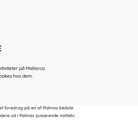
E
tiviteter på Mallorca.
bookes hos dem.
tail foredrag på en af Palmas bedste
idere ud i Palmas pulserende natteliv.