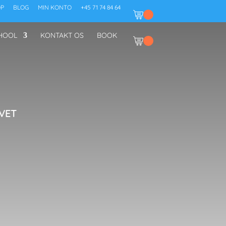
P
BLOG
MIN KONTO
+45 71 74 84 64
HOOL
KONTAKT OS
BOOK
L
VET