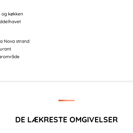
 og køkken
iddelhavet
ma Nova strand
aurant
barområde
DE LÆKRESTE OMGIVELSER