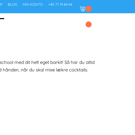
P
BLOG
MIN KONTO
+45 71 74 84 64
T
HOOL
KONTAKT OS
BOOK
chool med dit helt eget barkit! Så har du altid
 hånden, når du skal mixe lækre cocktails.