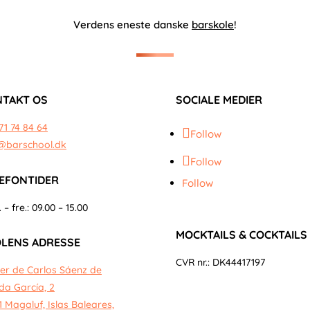
Verdens eneste danske
barskole
!
TAKT OS
SOCIALE MEDIER
71 74 84 64
Follow
@barschool.dk
Follow
EFONTIDER
Follow
 – fre.: 09.00 – 15.00
MOCKTAILS & COCKTAILS
LENS ADRESSE
CVR nr.: DK44417197
er de Carlos Sáenz de
da García, 2
1 Magaluf, Islas Baleares,