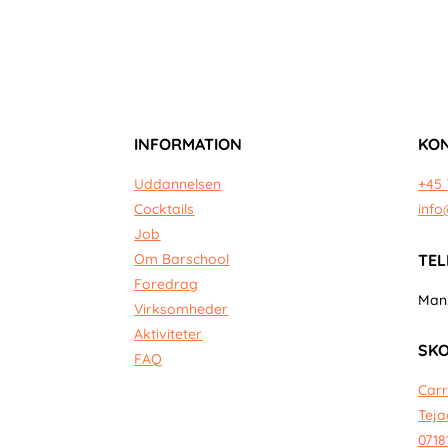
INFORMATION
KON
Uddannelsen
+45 
Cocktails
info
Job
TEL
Om Barschool
Foredrag
Man.
Virksomheder
Aktiviteter
SKO
FAQ
Carr
Teja
0718