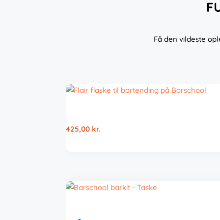
F
Få den vildeste op
425,00
kr.