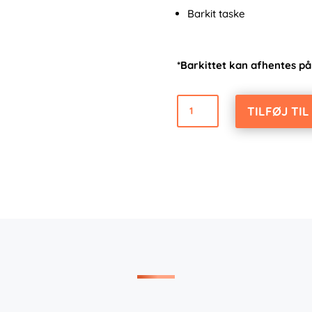
Barkit taske
*Barkittet kan afhentes på
Barkit
TILFØJ TI
antal