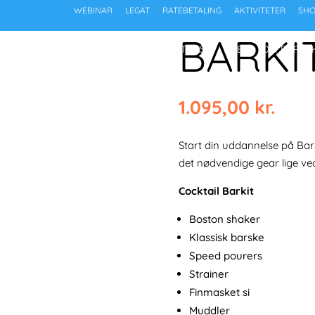
WEBINAR
LEGAT
RATEBETALING
AKTIVITETER
SHO
BARKI
UDDANNELSEN
COCKTAILS
JOB
OM BARSC
1.095,00
kr.
Start din uddannelse på Bars
det nødvendige gear lige ved
Cocktail Barkit
Boston shaker
Klassisk barske
Speed pourers
Strainer
Finmasket si
Muddler